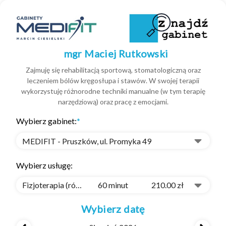
mgr Maciej Rutkowski
Zajmuję się rehabilitacją sportową, stomatologiczną oraz
leczeniem bólów kręgosłupa i stawów. W swojej terapii
wykorzystuję różnorodne techniki manualne (w tym terapię
narzędziową) oraz pracę z emocjami.
Wybierz gabinet:
*
MEDIFIT - Pruszków, ul. Promyka 49
Wybierz usługę:
Fizjoterapia (również stomatologiczna)
60 minut
210.00 zł
Wybierz datę