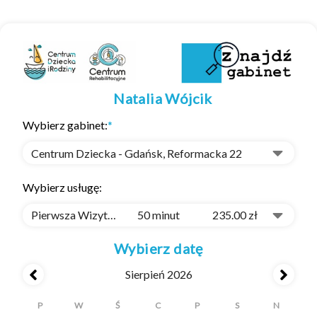
Natalia Wójcik
Wybierz gabinet:
*
Centrum Dziecka - Gdańsk, Reformacka 22
Wybierz usługę:
Pierwsza Wizyta u Fizjoterapeuty
50 minut
235.00 zł
Wybierz datę
Sierpień 2026
P
W
Ś
C
P
S
N