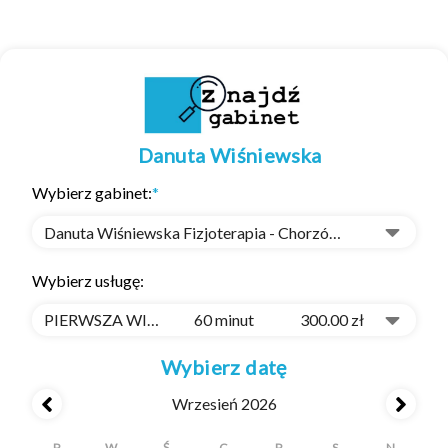
Danuta Wiśniewska
Wybierz gabinet:
*
Danuta Wiśniewska Fizjoterapia - Chorzów, Hajducka 100/1
Wybierz usługę:
PIERWSZA WIZYTA fizjoterapia
60 minut
300.00 zł
Wybierz datę
Wrzesień 2026
P
W
Ś
C
P
S
N