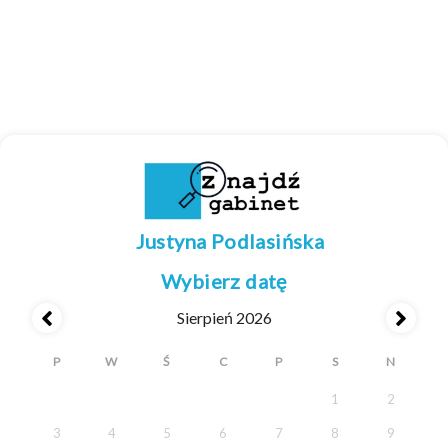
Justyna Podlasińska
Wybierz datę
Sierpień 2026
P
W
Ś
C
P
S
N
1
2
3
4
5
6
7
8
9